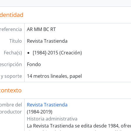
identidad
referencia
AR MM BC RT
Título
Revista Trastienda
Fecha(s)
[1984]-2015 (Creación)
escripción
Fondo
y soporte
14 metros lineales, papel
contexto
ombre del
Revista Trastienda
productor
(1984-2019)
Historia administrativa
La Revista Trastienda se edita desde 1984, ofr