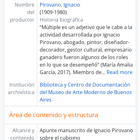
Nombre
Pirovano, Ignacio
[U. D. Simple] [Apunte manuscrito]
del
(1909-1980)
[Serie] Conferencias y escritos de Ignacio Pirovano
productor
Historia biográfica
[Serie] Escritos de otros autores
“Múltiple es un adjetivo que le cabe a la
[Sección] Correspondencia
actividad desarrollada por Ignacio
[Sección] Recibos de compra de obra y documentos relacionados
Pirovano, abogado, pintor, diseñador-
[Sección] Colaboración con el Museu de Arte Moderna do Rio de Janeiro y con la Embajada de la República Argentina en Brasil
decorador, gestor cultural, empresario
[Sección] Diseño Industrial
ganadero fueron algunos de los roles
[Sección] Catálogos, folletos, programas y gacetillas
en lo que se desempeñó” (María Amalia
[Sección] Documentos sobre Georges Vantongerloo
García, 2017). Miembro de
…
Read more
[Sección] Documentos sobre el tapiz “Nenúfares” de Claude Monet
[Sección] Documentos sobre Sesostris Vitullo
Institución
Biblioteca y Centro de Documentación
archivística
del Museo de Arte Moderno de Buenos
Aires
Área de contenido y estructura
Alcance y
Apunte manuscrito de Ignacio Pirovano
contenido
sobre el cubismo