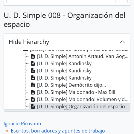
U. D. Simple 008 - Organización del
espacio
[Fondo] Ignacio Pirovano
Hide hierarchy
[Sección] Escritos, borradores y apuntes de trabajo
[Serie] Apuntes de libros y citas de otros autores
[U. D. Simple] Antonin Artaud. Van Gogh le suicidé de la société
[U. D. Simple] Kandinsky
[U. D. Simple] Kandinsky
[U. D. Simple] Kandinsky
[U. D. Simple] Demócrito dijo...
[U. D. Simple] Maldonado - Max Bill
[U. D. Simple] Maldonado: Volumen y dirección en las artes del espacio
[U. D. Simple] Organización del espacio
[U. D. Simple] Filosofía del arte
[U. D. Simple] Don Juan y la don-juanía
Ignacio Pirovano
[U. D. Simple] Seurat
Escritos, borradores y apuntes de trabajo