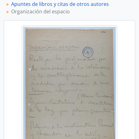
[U. D. Simple] [Apunte manuscrito donde se menciona a Alfredo Hlito]
Apuntes de libros y citas de otros autores
[U. D. Simple] [Apunte manuscrito con citas de Paul Cézanne]
Organización del espacio
[U. D. Simple] Las relaciones entre arte y vida
[U. D. Simple] [Apunte manuscrito con citas de Gilbert Keith Chesterton]
[U. D. Simple] Actualidad de Chesterton: cap. 1
[U. D. Simple] Pintura argentina
[U. D. Simple] L'art abstrait de Seuphor
[U. D. Simple] Maurois - Proust
[U. D. Simple] Planeamiento social
[U. D. Simple] Domingo F. Sarmiento
[U. D. Simple] Del espacio: Revista XXem siecle, enero 1952
[U. D. Simple] [La línea melódica original...]
[U. D. Simple] Borges Otras Inquisiciones Sur 1952. El pudor de la historia
[U. D. Simple] Matisse
[U. D. Simple] Max Bill
[U. D. Simple] Bauhaus
[U. D. Simple] [Apollinaire separa los escritores...]
[U. D. Simple] [Apunte manuscrito]
[U. D. Simple] Respeto y reconocimiento del arte nuevo