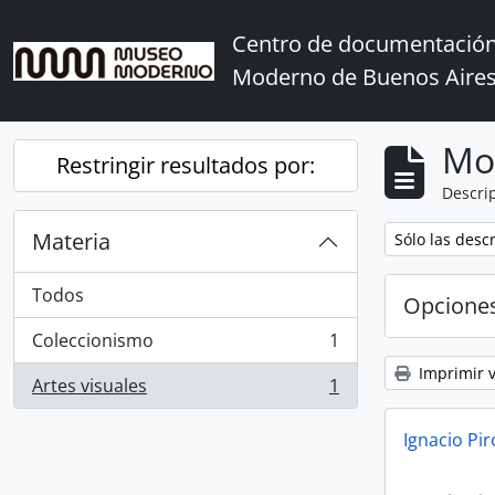
Skip to main content
Centro de documentación
Moderno de Buenos Aire
Mo
Restringir resultados por:
Descrip
Materia
Remove filter:
Sólo las desc
Todos
Opcione
Coleccionismo
1
, 1 resultados
Imprimir v
Artes visuales
1
, 1 resultados
Ignacio Pi