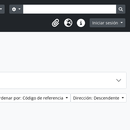
Búsqueda
Search options
Sea
Iniciar sesión
Portapapeles
Idioma
Enlaces rápidos
rdenar por: Código de referencia
Dirección: Descendente