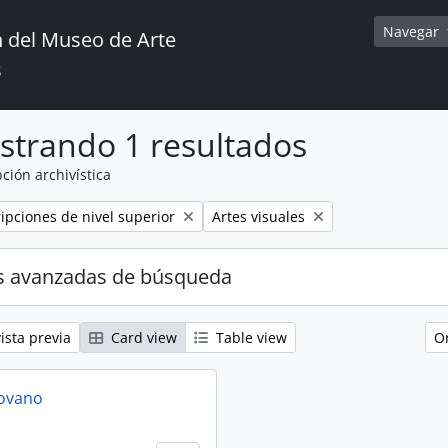
Navegar
 del Museo de Arte
s
strando 1 resultados
ción archivística
Remove filter:
ripciones de nivel superior
Artes visuales
s avanzadas de búsqueda
ista previa
Card view
Table view
O
rovano