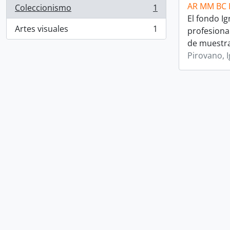
AR MM BC 
Coleccionismo
1
, 1 resultados
El fondo I
Artes visuales
1
profesiona
, 1 resultados
de muestra
Pirovano, 