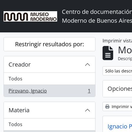
Skip to main content
Centro de documentación
Moderno de Buenos Aire
Imprimir vist
Restringir resultados por:
Mo
Descrip
Creador
Remove filter:
Sólo las desc
Todos
Opcione
Pirovano, Ignacio
1
, 1 resultados
Imprimir v
Materia
Todos
Ignacio 