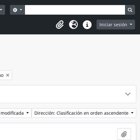
Búsqueda
Search options
Sea
Iniciar sesión
Portapapeles
Idioma
Enlaces rápidos
:
mo
 modificada
Dirección: Clasificación en orden ascendente
Añadi