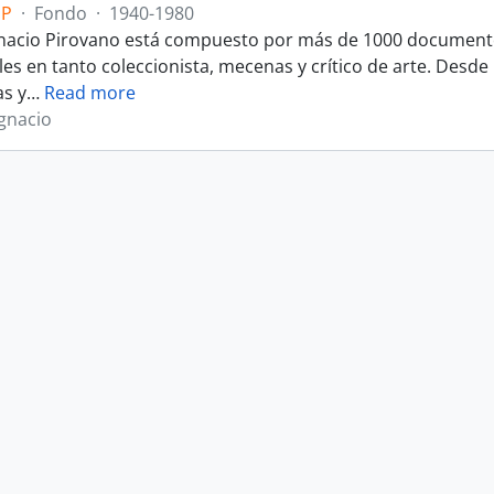
IP
·
Fondo
·
1940-1980
gnacio Pirovano está compuesto por más de 1000 documentos
les en tanto coleccionista, mecenas y crítico de arte. Desd
s y
…
Read more
Ignacio