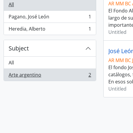
AR MM BC
All
El Fondo A
Pagano, José León
1
largo de s
, 1 results
important
Heredia, Alberto
1
, 1 results
Untitled
Subject
José Leó
AR MM BC 
All
El fondo J
catálogos, 
Arte argentino
2
, 2 results
En esos so
Untitled