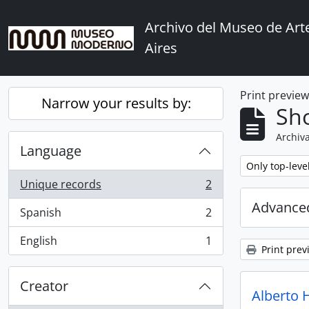
Skip to main content
Archivo del Museo de Ar
Aires
Print previe
Narrow your results by:
Sho
Archiva
Language
Remove filter:
Only top-leve
Unique records
2
, 2 results
Advanced
Spanish
2
, 2 results
English
1
, 1 results
Print prev
Creator
Alberto 