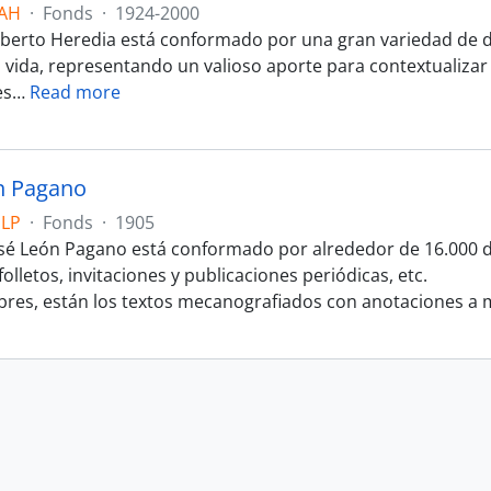
 AH
·
Fonds
·
1924-2000
lberto Heredia está conformado por una gran variedad de d
u vida, representando un valioso aporte para contextualiza
es
…
Read more
n Pagano
JLP
·
Fonds
·
1905
osé León Pagano está conformado por alrededor de 16.000 d
folletos, invitaciones y publicaciones periódicas, etc.
bres, están los textos mecanografiados con anotaciones a