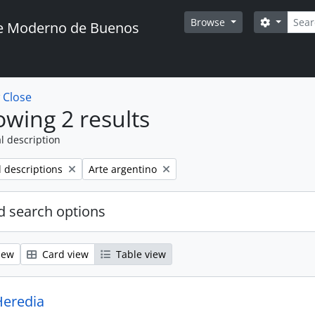
Searc
Search o
Browse
te Moderno de Buenos
w
Close
wing 2 results
l description
Remove filter:
l descriptions
Arte argentino
 search options
iew
Card view
Table view
Heredia