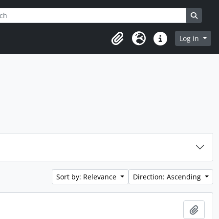
h
ptions
Search
Log in
Clipboard
Language
Quick links
Sort by: Relevance
Direction: Ascending
Add t