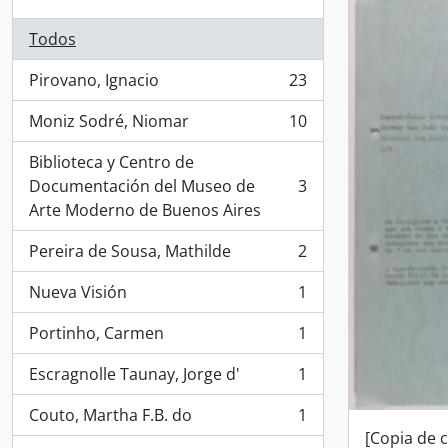
Todos
Pirovano, Ignacio
23
, 23 resultados
Moniz Sodré, Niomar
10
, 10 resultados
Biblioteca y Centro de
Documentación del Museo de
3
, 3 resultados
Arte Moderno de Buenos Aires
Pereira de Sousa, Mathilde
2
, 2 resultados
Nueva Visión
1
, 1 resultados
Portinho, Carmen
1
, 1 resultados
Escragnolle Taunay, Jorge d'
1
, 1 resultados
Couto, Martha F.B. do
1
, 1 resultados
[Copia de c