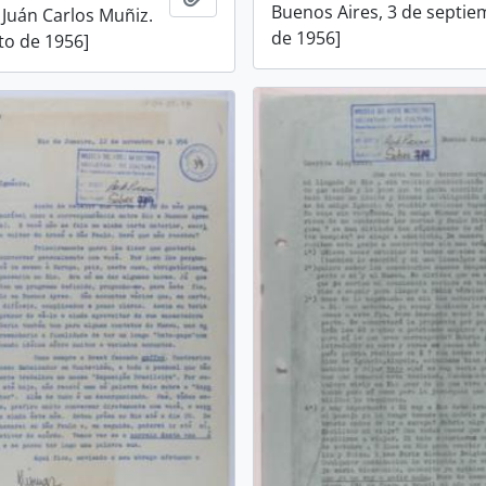
Buenos Aires, 3 de septi
 Juán Carlos Muñiz.
de 1956]
to de 1956]