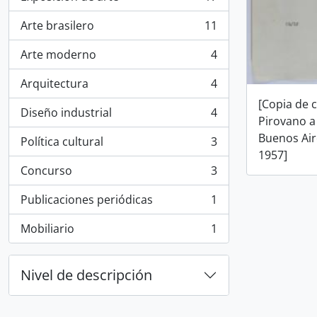
, 17 resultados
Arte brasilero
11
, 11 resultados
Arte moderno
4
, 4 resultados
Arquitectura
4
, 4 resultados
[Copia de c
Diseño industrial
4
, 4 resultados
Pirovano a
Buenos Air
Política cultural
3
, 3 resultados
1957]
Concurso
3
, 3 resultados
Publicaciones periódicas
1
, 1 resultados
Mobiliario
1
, 1 resultados
Nivel de descripción