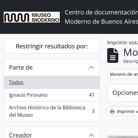
Skip to main content
Centro de documentación
Moderno de Buenos Aire
Imprimir vist
Restringir resultados por:
Mo
Descrip
Parte de
Remove filter:
Museos de ar
Todos
Opcione
Ignacio Pirovano
41
, 41 resultados
Archivo Histórico de la Biblioteca
3
Imprimir v
, 3 resultados
del Museo
Creador