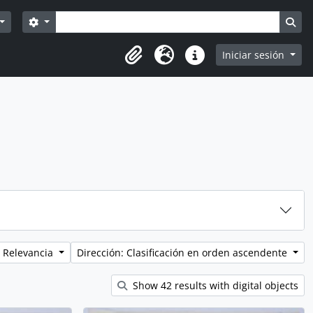
Búsqueda
Search options
Sea
Iniciar sesión
Portapapeles
Idioma
Enlaces rápidos
 Relevancia
Dirección: Clasificación en orden ascendente
Show 42 results with digital objects