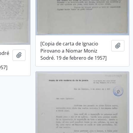
[Copia de carta de Ignacio
Añadi
Pirovano a Niomar Moniz
odré
Añadir al portapapeles
Sodré. 19 de febrero de 1957]
957]