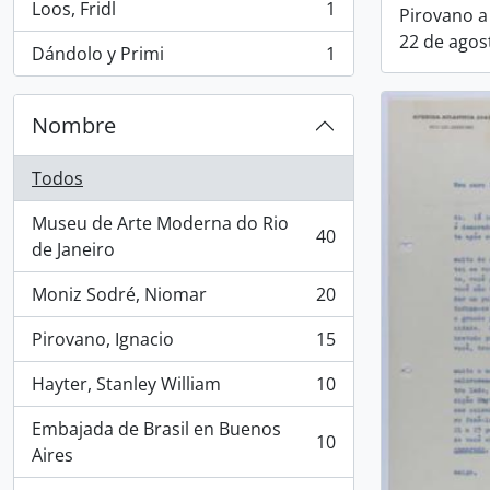
Loos, Fridl
1
Pirovano a
, 1 resultados
22 de agos
Dándolo y Primi
1
, 1 resultados
Nombre
Todos
Museu de Arte Moderna do Rio
40
, 40 resultados
de Janeiro
Moniz Sodré, Niomar
20
, 20 resultados
Pirovano, Ignacio
15
, 15 resultados
Hayter, Stanley William
10
, 10 resultados
Embajada de Brasil en Buenos
10
, 10 resultados
Aires