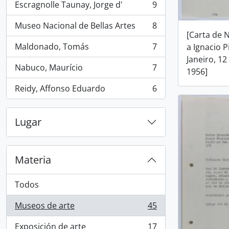
Escragnolle Taunay, Jorge d'
9
, 9 resultados
Museo Nacional de Bellas Artes
8
, 8 resultados
[Carta de 
Maldonado, Tomás
7
a Ignacio P
, 7 resultados
Janeiro, 1
Nabuco, Maurício
7
1956]
, 7 resultados
Reidy, Affonso Eduardo
6
, 6 resultados
Lugar
Materia
Todos
Museos de arte
45
, 45 resultados
Exposición de arte
17