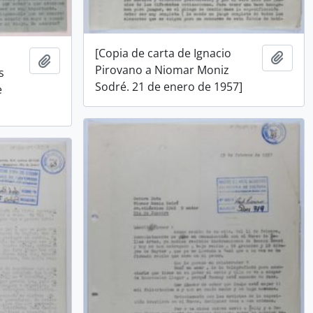
[Copia de carta de Ignacio
Añadi
Añadir al portapapeles
Pirovano a Niomar Moniz
s
Sodré. 21 de enero de 1957]
e