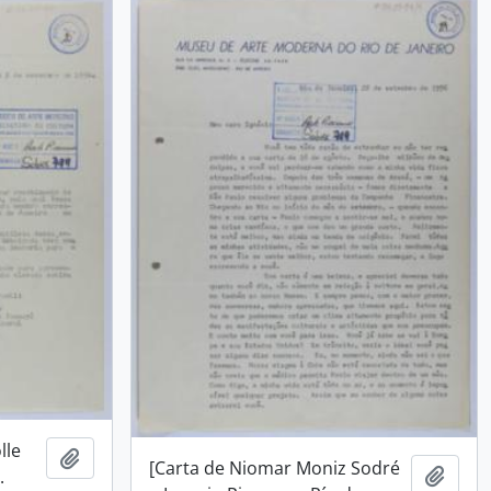
lle
Añadir al portapapeles
[Carta de Niomar Moniz Sodré
Añadi
.