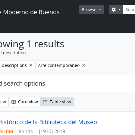
Searc
Search o
Browse
te Moderno de Buenos
wing 1 results
l description
Remove filter:
l descriptions
Arte contemporáneo
 search options
iew
Card view
Table view
istórico de la Biblioteca del Museo
 AHBM
·
Fonds
·
[1930]-2019