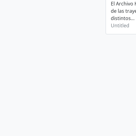
El Archivo
de las tray
distintos
…
Untitled