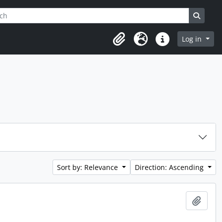
h
ptions
Search
Log in
Clipboard
Language
Quick links
Sort by: Relevance
Direction: Ascending
Add t