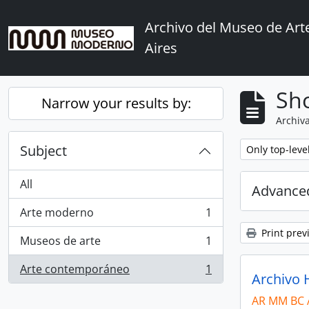
Skip to main content
Archivo del Museo de Ar
Aires
Sho
Narrow your results by:
Archiva
Subject
Remove filter:
Only top-leve
All
Advanced
Arte moderno
1
, 1 results
Print prev
Museos de arte
1
, 1 results
Arte contemporáneo
1
, 1 results
Archivo H
AR MM BC