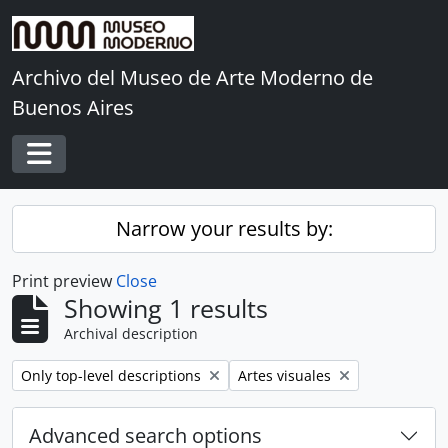
Skip to main content
Archivo del Museo de Arte Moderno de
Buenos Aires
Toggle navigation
Narrow your results by:
Print preview
Close
Showing 1 results
Archival description
Remove filter:
Remove filter:
Only top-level descriptions
Artes visuales
Advanced search options