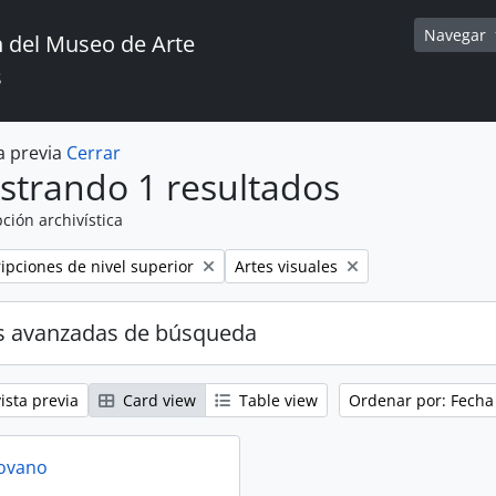
Navegar
 del Museo de Arte
s
a previa
Cerrar
strando 1 resultados
ción archivística
Remove filter:
ripciones de nivel superior
Artes visuales
s avanzadas de búsqueda
ista previa
Card view
Table view
Ordenar por: Fecha
rovano