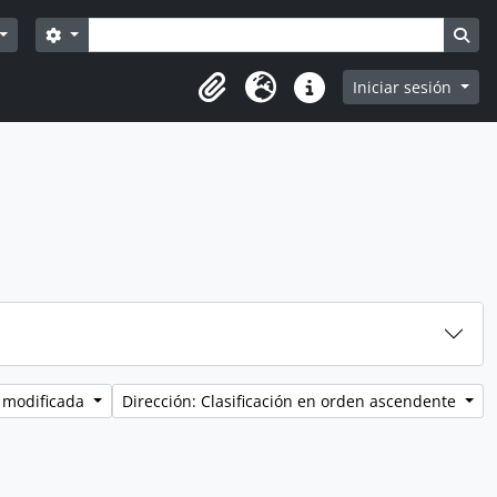
Búsqueda
Search options
Sea
Iniciar sesión
Portapapeles
Idioma
Enlaces rápidos
 modificada
Dirección: Clasificación en orden ascendente