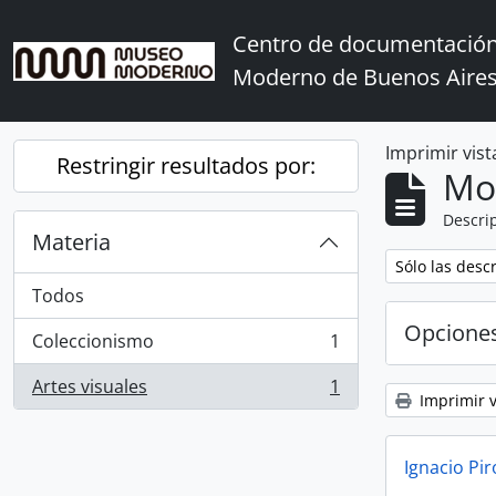
Skip to main content
Centro de documentación
Moderno de Buenos Aire
Imprimir vist
Restringir resultados por:
Mo
Descrip
Materia
Remove filter:
Sólo las desc
Todos
Opcione
Coleccionismo
1
, 1 resultados
Artes visuales
1
, 1 resultados
Imprimir v
Ignacio Pi