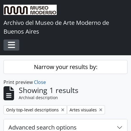
Skip to main content
Archivo del Museo de Arte Moderno de
Buenos Aires
Toggle navigation
Narrow your results by:
Print preview
Close
Showing 1 results
Archival description
Remove filter:
Remove filter:
Only top-level descriptions
Artes visuales
Advanced search options