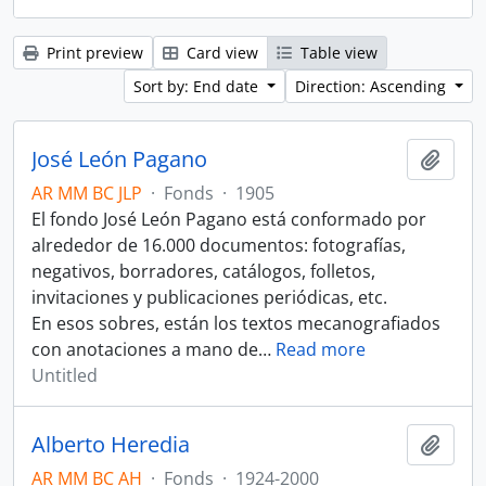
Print preview
Card view
Table view
Sort by: End date
Direction: Ascending
José León Pagano
Add t
AR MM BC JLP
·
Fonds
·
1905
El fondo José León Pagano está conformado por
alrededor de 16.000 documentos: fotografías,
negativos, borradores, catálogos, folletos,
invitaciones y publicaciones periódicas, etc.
En esos sobres, están los textos mecanografiados
con anotaciones a mano de
…
Read more
Untitled
Alberto Heredia
Add t
AR MM BC AH
·
Fonds
·
1924-2000