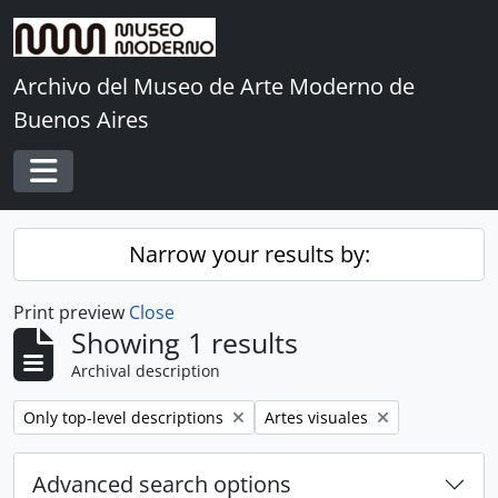
Skip to main content
Archivo del Museo de Arte Moderno de
Buenos Aires
Toggle navigation
Narrow your results by:
Print preview
Close
Showing 1 results
Archival description
Remove filter:
Remove filter:
Only top-level descriptions
Artes visuales
Advanced search options