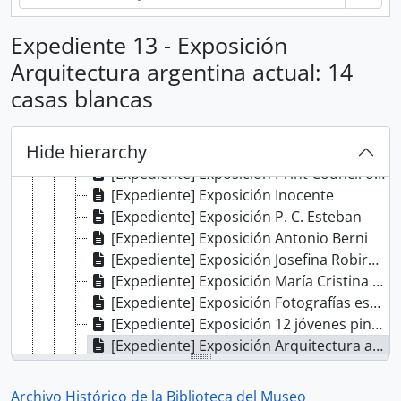
[Subserie] Año 1961
[Subserie] Año 1962
Expediente 13 - Exposición
[Subserie] Año 1963
Arquitectura argentina actual: 14
[Subserie] Año 1964
[Expediente] Exposición Concurso de fotografías
casas blancas
[Expediente] Exposición Escrituras, alambres y manos
[Expediente] Exposición Pintores uruguayos de hoy
Hide hierarchy
[Expediente] Exposición Pintores uruguayos de hoy
[Expediente] Exposición Print Council of América
[Expediente] Exposición Inocente
[Expediente] Exposición P. C. Esteban
[Expediente] Exposición Antonio Berni
[Expediente] Exposición Josefina Robirosa
[Expediente] Exposición María Cristina Gómez
[Expediente] Exposición Fotografías estroboscópicas de danza
[Expediente] Exposición 12 jóvenes pintores
[Expediente] Exposición Arquitectura argentina actual: 14 casas blancas
[Expediente] Exposición Manolo Millares
[Expediente] Exposición Borla-Gigena-Godoy-Sedlacek
Archivo Histórico de la Biblioteca del Museo