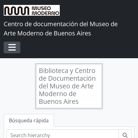
Skip to main content
Centro de documentación del Museo de
Arte Moderno de Buenos Aires
Toggle navigation
Biblioteca y Centro
de Documentación
del Museo de Arte
[Fondo] Archivo Histórico de la Biblioteca del Museo
Moderno de
[Serie] Carpetas de actividades del Museo
Buenos Aires
[Subserie] Año 1956
[Subserie] Año 1957
[Subserie] Año 1958
Búsqueda rápida
[Subserie] Año 1959
[Subserie] Año 1960
Bús