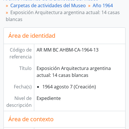
[Expediente] Exposición Nojechowiz
Carpetas de actividades del Museo
Año 1964
[Expediente] Exposición Uría
Exposición Arquitectura argentina actual: 14 casas
[Expediente] Exposición Hans Hofmann
blancas
[Expediente] Exposición Buenos Aires 64
[Expediente] Exposición Objetos 64
Área de identidad
[Subserie] Año 1965
[Subserie] Año 1966
Código de
AR MM BC AHBM-CA-1964-13
[Subserie] Año 1967
referencia
[Subserie] Año 1968
[Serie] Sobres de artistas argentinos
Título
Exposición Arquitectura argentina
[Serie] Sobres de artistas extranjeros
actual: 14 casas blancas
[Serie] Carpetas temáticas
[Serie] Grupos
Fecha(s)
1964 agosto 7 (Creación)
[Sección] Fototeca
Nivel de
Expediente
descripción
Área de contexto