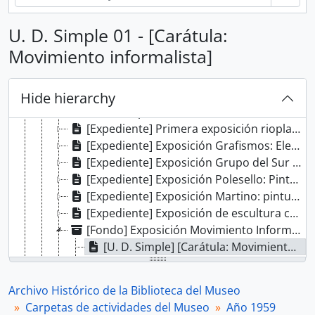
[Fondo] Archivo Histórico de la Biblioteca del Museo
[Serie] Carpetas de actividades del Museo
U. D. Simple 01 - [Carátula:
[Subserie] Año 1956
Movimiento informalista]
[Subserie] Año 1957
[Subserie] Año 1958
[Subserie] Año 1959
Hide hierarchy
[U. D. Simple] Resumen de actividades 1959
[Expediente] Primera exposición rioplatense de arte moderno
[Expediente] Exposición Grafismos: Elena Tarasido
[Expediente] Exposición Grupo del Sur [Cañás, Carreño, Linares, Loza M., Morón, Vinci]
[Expediente] Exposición Polesello: Pinturas
[Expediente] Exposición Martino: pintura tiempista
[Expediente] Exposición de escultura contemporánea al aire libre
[Fondo] Exposición Movimiento Informalista
[U. D. Simple] [Carátula: Movimiento informalista]
[U. D. Simple] Movimiento informalista
[Exposición de arte moderno. Premio Frank Lloyd Wright]
Archivo Histórico de la Biblioteca del Museo
[Exposición Cinco pintores argentinos]
Carpetas de actividades del Museo
Año 1959
[Exposición en el Museo de Arte Moderno de México]