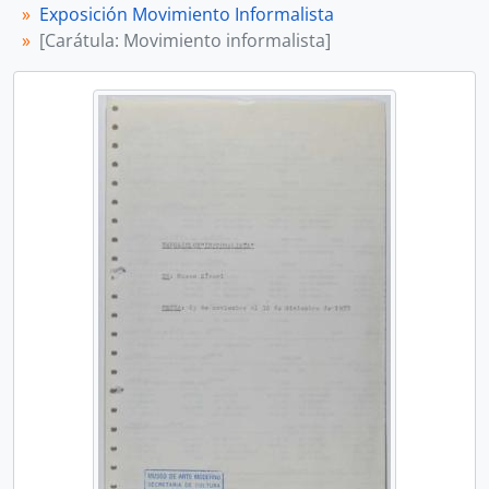
Exposición Movimiento Informalista
[U. D. Simple] Artículo de prensa: Un hombre nuevo y un Museo nuevo
[Carátula: Movimiento informalista]
[Subserie] Año 1960
[Subserie] Año 1961
[Subserie] Año 1962
[Subserie] Año 1963
[Subserie] Año 1964
[Subserie] Año 1965
[Subserie] Año 1966
[Subserie] Año 1967
[Subserie] Año 1968
[Serie] Sobres de artistas argentinos
[Serie] Sobres de artistas extranjeros
[Serie] Carpetas temáticas
[Serie] Grupos
[Sección] Fototeca